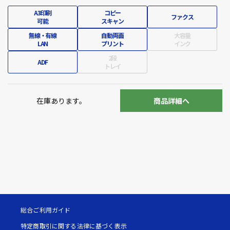
A3印刷
コピー
ファクス
可能
スキャン
無線・有線
自動両面
大容量
LAN
プリント
インク
2段
ADF
トレイ
在庫あります。
商品詳細へ
総合ご利用ガイド
特定商取引に関する法律に基づく表示