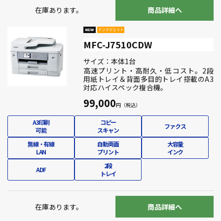
在庫あります。
商品詳細へ
MFC-J7510CDW
サイズ：本体1台
高速プリント・高耐久・低コスト。2段
用紙トレイ＆背面多目的トレイ搭載のA3
対応ハイスペック複合機。
99,000
A3印刷
コピー
ファクス
可能
スキャン
無線・有線
自動両面
大容量
LAN
プリント
インク
2段
ADF
トレイ
在庫あります。
商品詳細へ