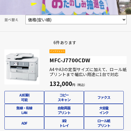
並べ替え
6
件あります
MFC-J7700CDW
A4やA3の定型サイズに加えて、ロール紙
プリントまで幅広い用途に1台で対応
132,000
A3印刷
コピー
ファクス
可能
スキャン
無線・有線
自動両面
大容量
LAN
プリント
インク
3段
ロール紙
ADF
トレイ
プリント