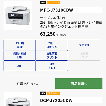
MFC-J7310CDW
サイズ：本体1台
2段用紙トレイ＆背面多目的トレイ搭載
のA3対応インクジェット複合機。
63,250
A3印刷
コピー
ファクス
可能
スキャン
無線・有線
自動両面
大容量
LAN
プリント
インク
2段
ADF
トレイ
在庫あります。
商品詳細へ
DCP-J7205CDW