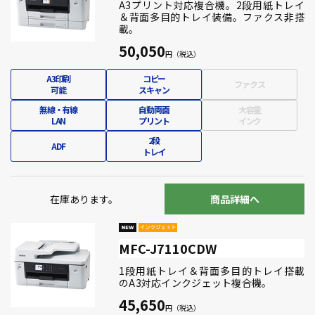
A3プリント対応複合機。2段用紙トレイ
＆背面多目的トレイ装備。ファクス非搭
載。
50,050
A3印刷
コピー
ファクス
可能
スキャン
無線・有線
自動両面
大容量
LAN
プリント
インク
2段
ADF
トレイ
在庫あります。
商品詳細へ
MFC-J7110CDW
1段用紙トレイ＆背面多目的トレイ搭載
のA3対応インクジェット複合機。
45,650