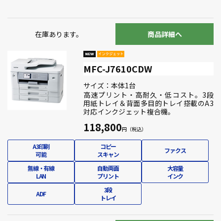
在庫あります。
商品詳細へ
MFC-J7610CDW
サイズ：本体1台
高速プリント・高耐久・低コスト。3段
用紙トレイ＆背面多目的トレイ搭載のA3
対応インクジェット複合機。
118,800
A3印刷
コピー
ファクス
可能
スキャン
無線・有線
自動両面
大容量
LAN
プリント
インク
3段
ADF
トレイ