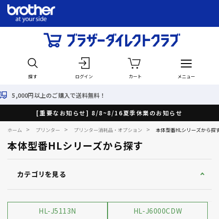
探す
ログイン
カート
メニュー
料無料！
最短で翌日出荷！
[重要なお知らせ] 8/8~8/16夏季休業のお知らせ
>
>
>
ホーム
プリンター
プリンター消耗品・オプション
本体型番HLシリーズから探
本体型番HLシリーズから探す
カテゴリを見る
HL-J5113N
HL-J6000CDW