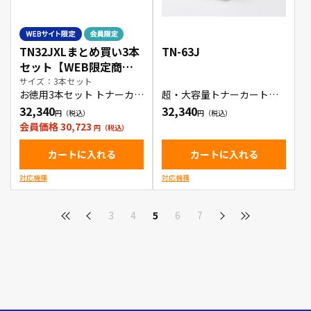
TN32JXLまとめ買い3本
TN-63J
セット【WEB限定商
品】
サイズ：3本セット
お徳用3本セット トナーカー
超・大容量トナーカートリ
トリッジ
ッジ
32,340
32,340
会員価格 30,723
カートに入れる
カートに入れる
対応機種
対応機種
3
4
5
6
7