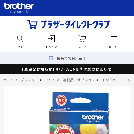
探す
ログイン
カート
メニュー
最短で翌日出荷！
[重要なお知らせ] 8/8~8/16夏季休業のお知らせ
ホーム
>
プリンター
>
プリンター消耗品・オプション
>
インクカートリッジ