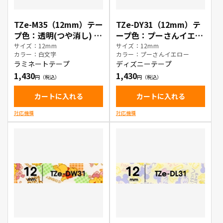
TZe-M35（12mm）テー
TZe-DY31（12mm）テ
プ色：透明(つや消し) /
ープ色：プーさんイエロ
白文字
ー / 黒文字
サイズ：12mm
サイズ：12mm
カラー：白文字
カラー：プーさんイエロー
ラミネートテープ
ディズニーテープ
1,430
1,430
カートに入れる
カートに入れる
対応機種
対応機種