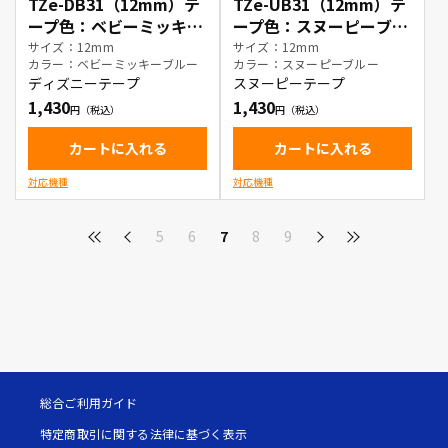
TZe-DB31（12mm）テ
TZe-UB31（12mm）テ
ープ色：ベビーミッキー
ープ色：スヌーピーブル
ブルー / 黒文字
ー / 黒文字
サイズ：12mm
サイズ：12mm
カラー：ベビーミッキーブルー
カラー：スヌーピーブルー
ディズニーテープ
スヌーピーテープ
1,430
1,430
カートに入れる
カートに入れる
対応機種
対応機種
5
6
7
8
9
総合ご利用ガイド
特定商取引に関する法律に基づく表示