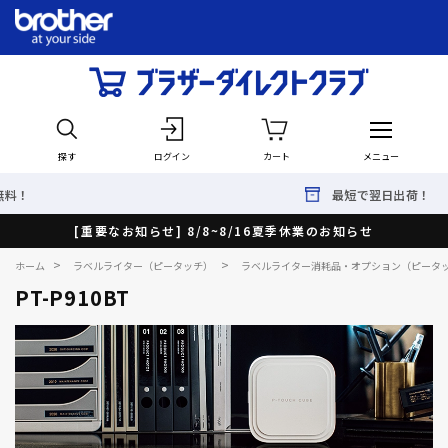
探す
ログイン
カート
メニュー
最短で翌日出荷！
[重要なお知らせ] 8/8~8/16夏季休業のお知らせ
>
>
ホーム
ラベルライター（ピータッチ）
ラベルライター消耗品・オプション（ピータ
PT-P910BT