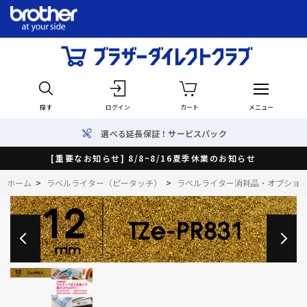
探す
ログイン
カート
メニュー
選べる延長保証！サービスパック
[重要なお知らせ] 8/8~8/16夏季休業のお知らせ
ホーム
>
ラベルライター（ピータッチ）
>
ラベルライター消耗品・オプショ