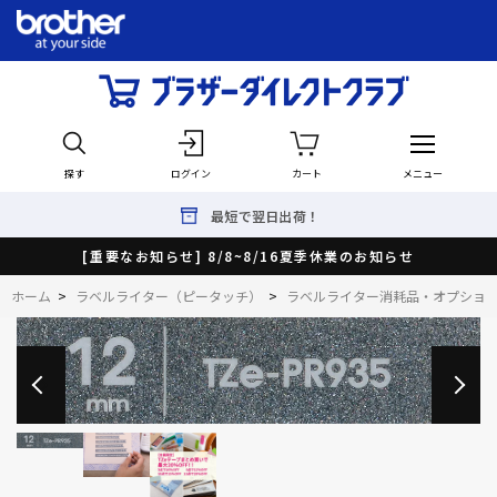
探す
ログイン
カート
メニュー
最短で翌日出荷！
[重要なお知らせ] 8/8~8/16夏季休業のお知らせ
ホーム
>
ラベルライター（ピータッチ）
>
ラベルライター消耗品・オプショ