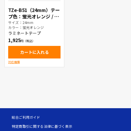
TZe-B51（24mm）テー
プ色：蛍光オレンジ / 黒
文字
サイズ：24mm
カラー：蛍光オレンジ
ラミネートテープ
1,925
カートに入れる
対応機種
総合ご利用ガイド
特定商取引に関する法律に基づく表示