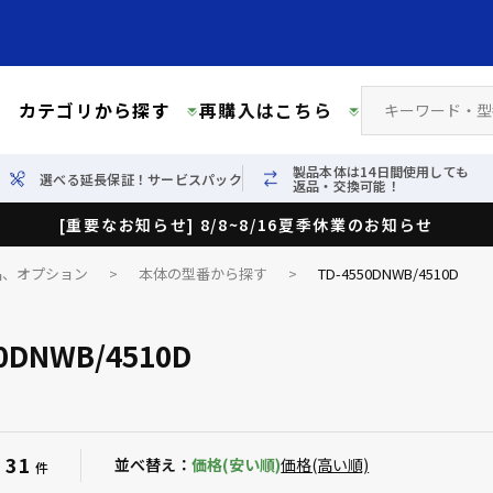
カテゴリから探す
再購入はこちら
製品本体は14日間使用しても
選べる延長保証！サービスパック
返品・交換可能！
[重要なお知らせ] 8/8~8/16夏季休業のお知らせ
品、オプション
>
本体の型番から探す
>
TD-4550DNWB/4510D
0DNWB/4510D
31
：
並べ替え：
価格(安い順)
価格(高い順)
件