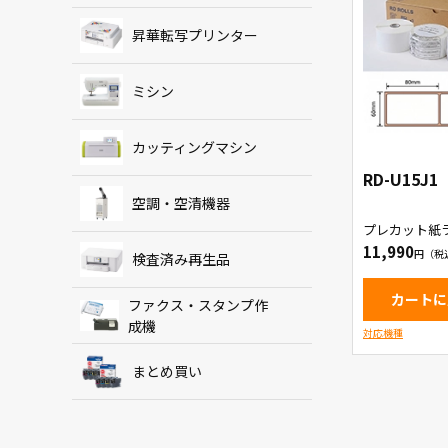
昇華転写プリンター
ミシン
カッティングマシン
RD-U15J1
空調・空清機器
プレカット紙
11,990
検査済み再生品
カートに
ファクス・スタンプ作
成機
対応機種
まとめ買い