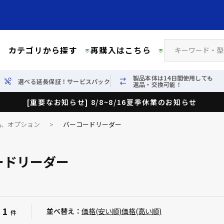
カテゴリから探す
再購入はこちら
製品本体は14日間使用しても
選べる延長保証！サービスパック
返品・交換可能！
[重要なお知らせ] 8/8~8/16夏季休業のお知らせ
品、オプション
>
バーコードリーダー
ードリーダー
1
：
並べ替え：
価格(安い順)
価格(高い順)
件