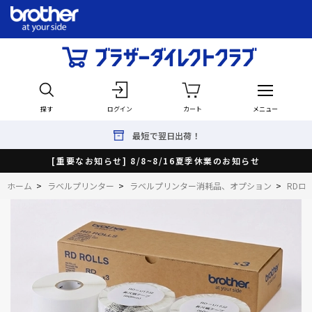
探す
ログイン
カート
メニュー
最短で翌日出荷！
[重要なお知らせ] 8/8~8/16夏季休業のお知らせ
ホーム
>
ラベルプリンター
>
ラベルプリンター消耗品、オプション
>
RDロ