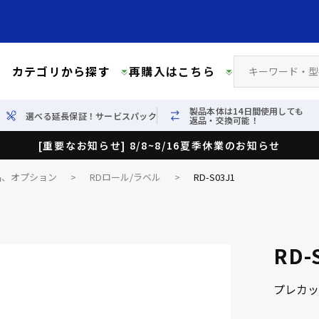
カテゴリから探す
再購入はこちら
製品本体は14日間使用しても
選べる延長保証！サービスパック
返品・交換可能！
[重要なお知らせ] 8/8~8/16夏季休業のお知らせ
品、オプション
>
RDロール/ラベル
>
RD-S03J1
RD-
プレカッ