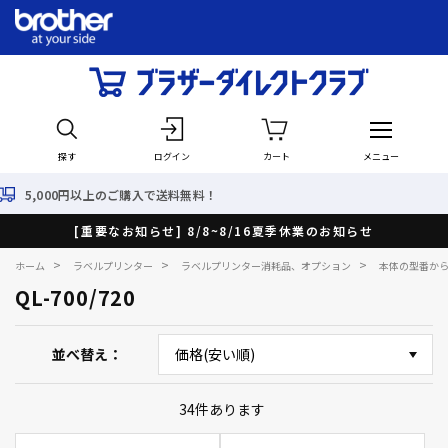
探す
ログイン
カート
メニュー
で送料無料！
最短で翌日出荷
[重要なお知らせ] 8/8~8/16夏季休業のお知らせ
>
>
>
ホーム
ラベルプリンター
ラベルプリンター消耗品、オプション
本体の型番か
QL-700/720
並べ替え
34
件あります