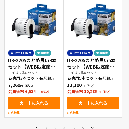
DK-2205まとめ買い3本
DK-2205まとめ買い5本
セット【WEB限定商
セット【WEB限定商
品】
品】
サイズ：3本セット
サイズ：5本セット
お徳用3本セット 長尺紙テー
お徳用5本セット 長尺紙テー
プ(大)
プ(大)
7,260
12,100
会員価格 6,534
会員価格 10,285
カートに入れる
カートに入れる
対応機種
対応機種
1
2
3
4
5