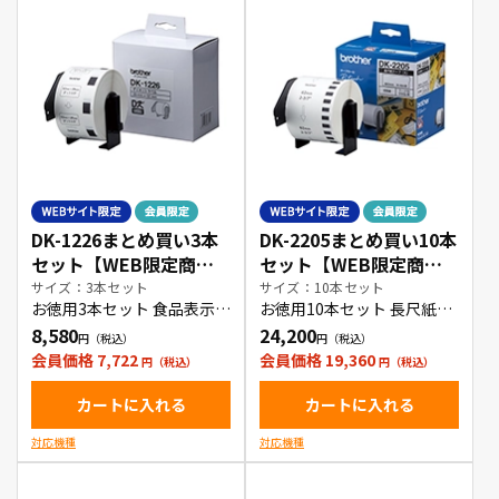
DK-1226まとめ買い3本
DK-2205まとめ買い10本
セット【WEB限定商
セット【WEB限定商
品】
品】
サイズ：3本セット
サイズ：10本セット
お徳用3本セット 食品表示・
お徳用10本セット 長尺紙テ
検体ラベル
ープ(大)
8,580
24,200
会員価格 7,722
会員価格 19,360
カートに入れる
カートに入れる
対応機種
対応機種