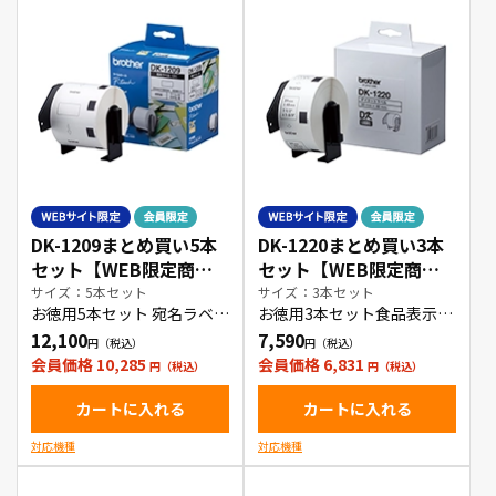
DK-1209まとめ買い5本
DK-1220まとめ買い3本
セット【WEB限定商
セット【WEB限定商
品】
品】
サイズ：5本セット
サイズ：3本セット
お徳用5本セット 宛名ラベル
お徳用3本セット食品表示ラ
(小)
ベル
12,100
7,590
会員価格 10,285
会員価格 6,831
カートに入れる
カートに入れる
対応機種
対応機種