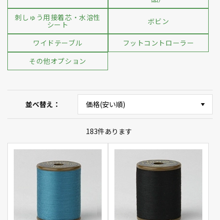
刺しゅう用接着芯・水溶性
ボビン
シート
ワイドテーブル
フットコントローラー
その他オプション
並べ替え
183
件あります