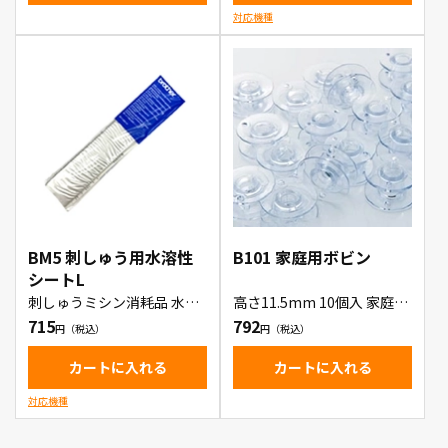
対応機種
BM5 刺しゅう用水溶性
B101 家庭用ボビン
シートL
刺しゅうミシン消耗品 水溶
高さ11.5mm 10個入 家庭用
性シートL BM5
ボビン
715
792
カートに入れる
カートに入れる
対応機種