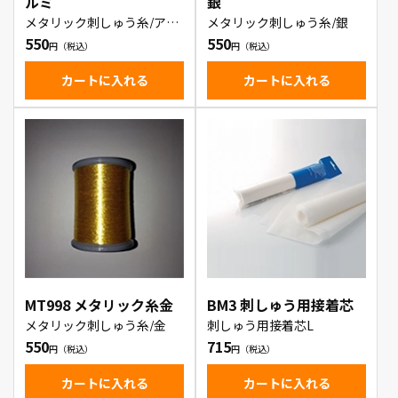
ルミ
銀
メタリック刺しゅう糸/アル
メタリック刺しゅう糸/銀
ミ
550
550
カートに入れる
カートに入れる
MT998 メタリック糸金
BM3 刺しゅう用接着芯
メタリック刺しゅう糸/金
刺しゅう用接着芯L
550
715
カートに入れる
カートに入れる