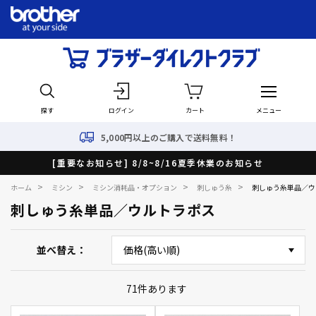
探す
ログイン
カート
メニュー
5,000円以上のご購入で送料無料！
[重要なお知らせ] 8/8~8/16夏季休業のお知らせ
>
>
>
>
ホーム
ミシン
ミシン消耗品・オプション
刺しゅう糸
刺しゅう糸単品／ウ
刺しゅう糸単品／ウルトラポス
並べ替え
71
件あります