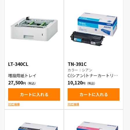
LT-340CL
TN-391C
カラー：シアン
増設用紙トレイ
C(シアン)トナーカートリッ
ジ
27,500
10,120
カートに入れる
カートに入れる
対応機種
対応機種