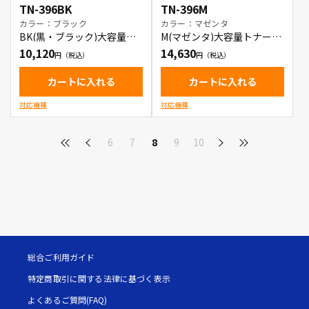
TN-396BK
TN-396M
カラー：ブラック
カラー：マゼンタ
BK(黒・ブラック)大容量ト
M(マゼンタ)大容量トナーカ
ナーカートリッジ
ートリッジ
10,120
14,630
カートに入れる
カートに入れる
対応機種
対応機種
6
7
8
9
10
総合ご利用ガイド
特定商取引に関する法律に基づく表示
よくあるご質問(FAQ)