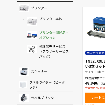
プリンター
プリンター本体
プリンター消耗品・
オプション
修理保守サービス
（ブラザーサービス
パック）
TN32JXX
い3本セット
限定商品】
スキャナー
サイズ：3本セ
お徳用3本セッ
ートリッジ
ラベルライター（ピータ
48,840
ッチ）
会員価格 46,398
カートに
ラベルプリンター