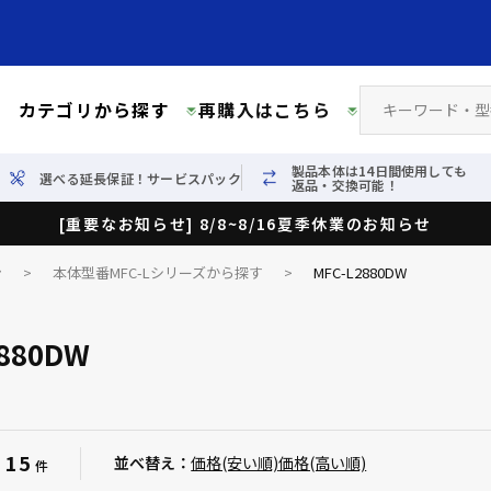
カテゴリから探す
再購入はこちら
製品本体は14日間使用しても
選べる延長保証！サービスパック
返品・交換可能！
[重要なお知らせ] 8/8~8/16夏季休業のお知らせ
ン
>
本体型番MFC-Lシリーズから探す
>
MFC-L2880DW
2880DW
15
：
並べ替え：
価格(安い順)
価格(高い順)
件