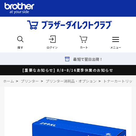
探す
ログイン
カート
メニュー
最短で翌日出荷！
[重要なお知らせ] 8/8~8/16夏季休業のお知らせ
ホーム
>
プリンター
>
プリンター消耗品・オプション
>
トナーカートリッジ