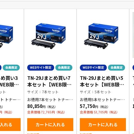
とめ買い3
TN-29Jまとめ買い7
TN-29Jまとめ買い5
WEB限定
本セット【WEB限定
本セット【WEB限定
商品】
商品】
ット
サイズ：7本セット
サイズ：5本セット
ト トナーカ
お徳用7本セット トナーカ
お徳用5本セットトナーカ
ートリッジ
ートリッジ
80,850
57,750
会員価格 72,765
会員価格 53,705
入れる
カートに入れる
カートに入れる