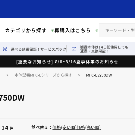
カテゴリから探す
再購入はこちら
製品本体は14日間使用しても
選べる延長保証！サービスパック
返品・交換可能！
[重要なお知らせ] 8/8~8/16夏季休業のお知らせ
ン
>
本体型番MFC-Lシリーズから探す
>
MFC-L2750DW
2750DW
14
：
並べ替え：
価格(安い順)
価格(高い順)
件