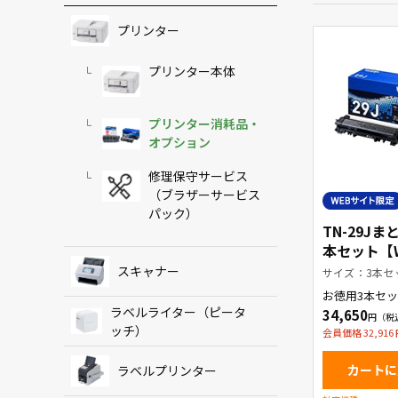
プリンター
プリンター本体
プリンター消耗品・
オプション
修理保守サービス
（ブラザーサービス
パック）
TN-29Jま
本セット【
商品】
スキャナー
サイズ：3本セ
お徳用3本セッ
ートリッジ
ラベルライター（ピータ
34,650
ッチ）
会員価格 32,916
カートに
ラベルプリンター