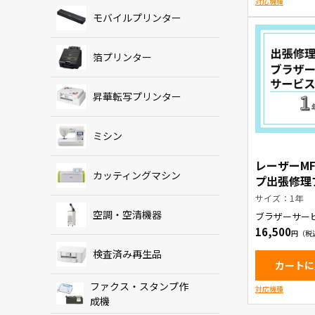
対応機種
モバイルプリンター
箔プリンター
昇華転写プリンター
ミシン
レーザーMF
カッティングマシン
プ出張修理
サービスパ
サイズ：1年
空調・空清機器
ブラザーサー
16,500
検査済み再生品
カートに
ファクス・スタンプ作
対応機種
成機