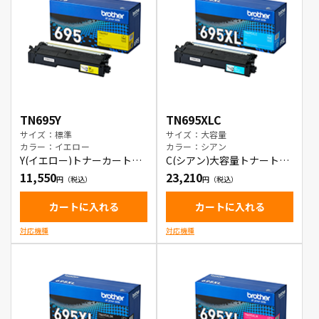
TN695Y
TN695XLC
サイズ：標準
サイズ：大容量
カラー：イエロー
カラー：シアン
Y(イエロー)トナーカートリ
C(シアン)大容量トナートナ
ッジ
ーカートリッジ
11,550
23,210
カートに入れる
カートに入れる
対応機種
対応機種