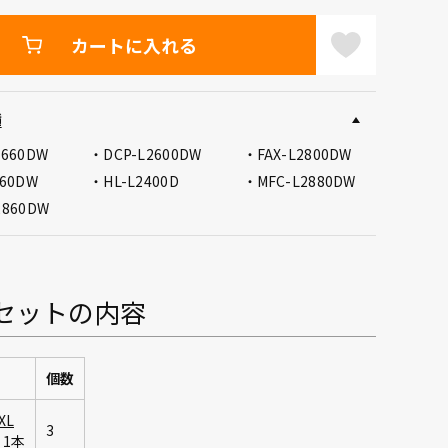
カートに入れる
種
2660DW
DCP-L2600DW
FAX-L2800DW
460DW
HL-L2400D
MFC-L2880DW
2860DW
セットの内容
個数
XL
3
1本