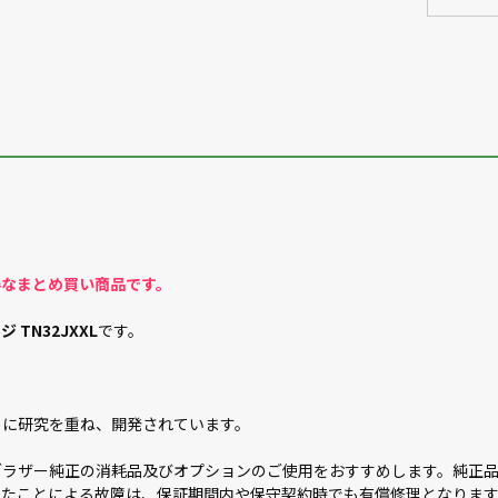
得なまとめ買い商品です。
TN32JXXL
です。
めに研究を重ね、開発されています。
ブラザー純正の消耗品及びオプションのご使用をおすすめします。純正
たことによる故障は、保証期間内や保守契約時でも有償修理となります