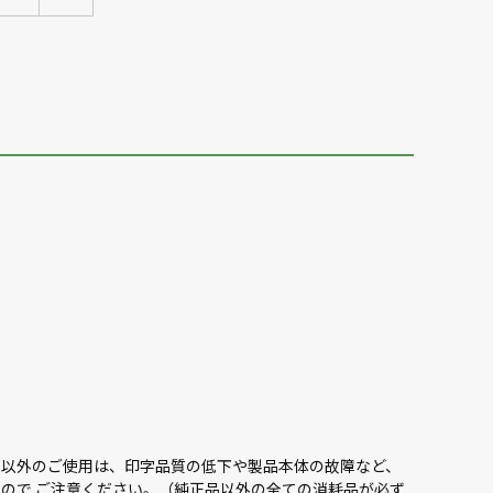
品以外のご使用は、印字品質の低下や製品本体の故障など、
ので ご注意ください。（純正品以外の全ての消耗品が必ず