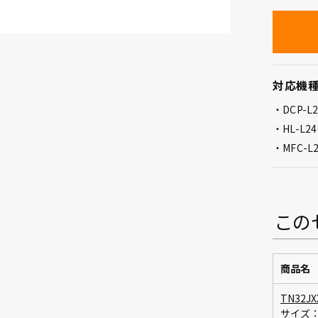
対応機
DCP-L
HL-L2
MFC-L
この
商品名
TN32JX
サイズ：