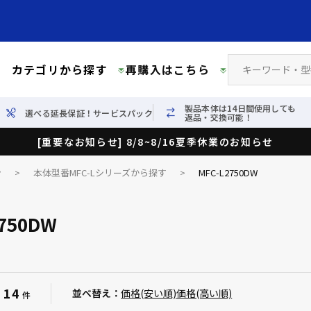
カテゴリから探す
再購入はこちら
製品本体は14日間使用しても
選べる延長保証！サービスパック
返品・交換可能！
[重要なお知らせ] 8/8~8/16夏季休業のお知らせ
ン
>
本体型番MFC-Lシリーズから探す
>
MFC-L2750DW
2750DW
14
：
並べ替え：
価格(安い順)
価格(高い順)
件