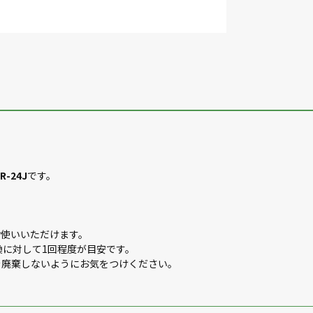
-24J
です。
お使いいただけます。
換に対して1回程度が目安です。
を廃棄しないようにお気をつけください。