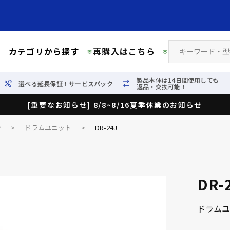
カテゴリから探す
再購入はこちら
製品本体は14日間使用しても
選べる延長保証！サービスパック
返品・交換可能！
[重要なお知らせ] 8/8~8/16夏季休業のお知らせ
ン
>
ドラムユニット
>
DR-24J
DR-
ドラムユ