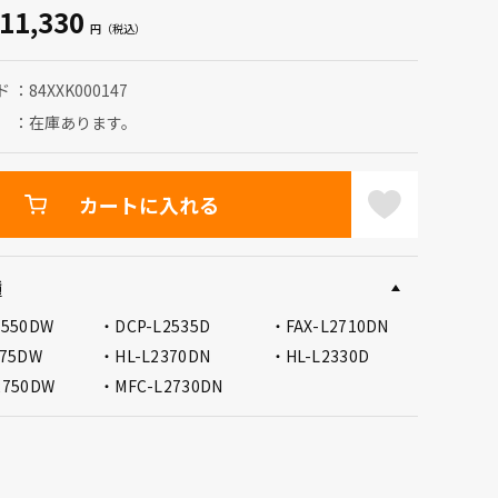
11,330
ド
84XXK000147
在庫あります。
カートに入れる
種
2550DW
DCP-L2535D
FAX-L2710DN
375DW
HL-L2370DN
HL-L2330D
2750DW
MFC-L2730DN