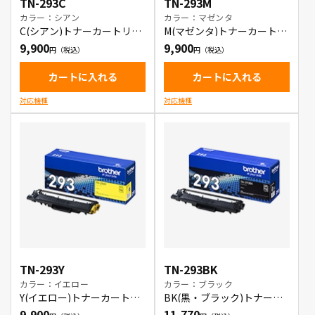
TN-293C
TN-293M
カラー：シアン
カラー：マゼンタ
C(シアン)トナーカートリッ
M(マゼンタ)トナーカートリ
ジ
ッジ
9,900
9,900
カートに入れる
カートに入れる
対応機種
対応機種
TN-293Y
TN-293BK
カラー：イエロー
カラー：ブラック
Y(イエロー)トナーカートリ
BK(黒・ブラック)トナーカ
ッジ
ートリッジ
9,900
11,770