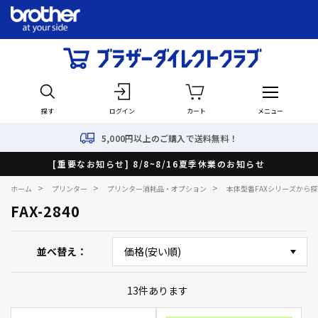
探す
ログイン
カート
メニュー
5,000円以上のご購入で送料無料！
[重要なお知らせ] 8/8~8/16夏季休業のお知らせ
>
>
>
ホーム
プリンター
プリンター消耗品・オプション
本体型番FAXシリーズから探
FAX-2840
並べ替え
13
件あります