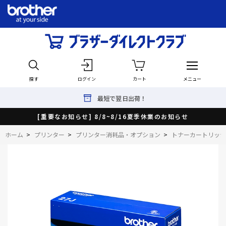
探す
ログイン
カート
メニュー
最短で翌日出荷！
[重要なお知らせ] 8/8~8/16夏季休業のお知らせ
ホーム
>
プリンター
>
プリンター消耗品・オプション
>
トナーカートリッジ