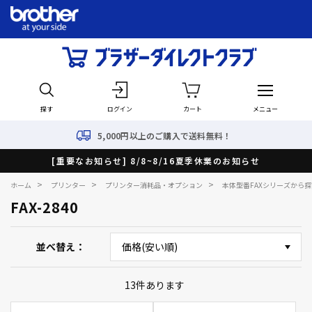
探す
ログイン
カート
メニュー
5,000円以上のご購入で送料無料！
[重要なお知らせ] 8/8~8/16夏季休業のお知らせ
>
>
>
ホーム
プリンター
プリンター消耗品・オプション
本体型番FAXシリーズから探
FAX-2840
並べ替え
13
件あります