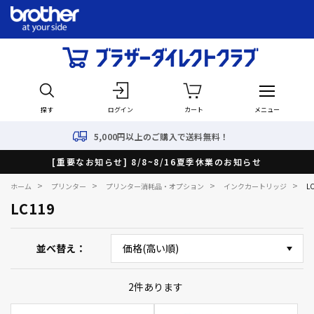
探す
ログイン
カート
メニュー
5,000円以上のご購入で送料無料！
[重要なお知らせ] 8/8~8/16夏季休業のお知らせ
>
>
>
>
ホーム
プリンター
プリンター消耗品・オプション
インクカートリッジ
L
LC119
並べ替え
2
件あります