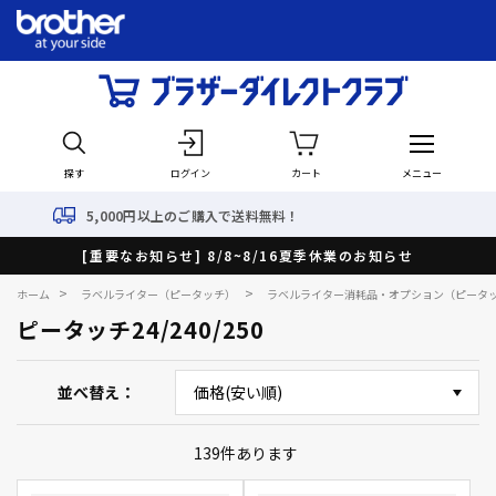
探す
ログイン
カート
メニュー
0円以上のご購入で送料無料！
[重要なお知らせ] 8/8~8/16夏季休業のお知らせ
>
>
ホーム
ラベルライター（ピータッチ）
ラベルライター消耗品・オプション（ピータ
ピータッチ24/240/250
並べ替え
139
件あります