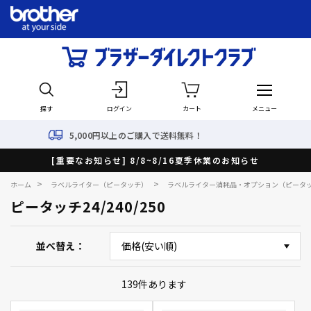
探す
ログイン
カート
メニュー
,000円以上のご購入で送料無料！
[重要なお知らせ] 8/8~8/16夏季休業のお知らせ
>
>
ホーム
ラベルライター（ピータッチ）
ラベルライター消耗品・オプション（ピータ
ピータッチ24/240/250
並べ替え
139
件あります