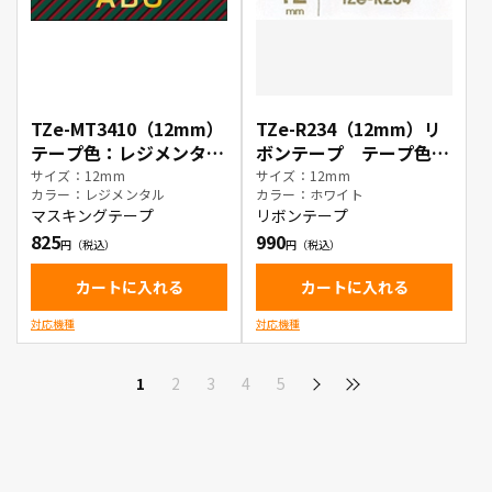
TZe-MT3410（12mm）
TZe-R234（12mm）リ
テープ色：レジメンタル
ボンテープ テープ色：
/ 金文字
ホワイト / 金文字
サイズ：12mm
サイズ：12mm
カラー：レジメンタル
カラー：ホワイト
マスキングテープ
リボンテープ
825
990
カートに入れる
カートに入れる
対応機種
対応機種
1
2
3
4
5