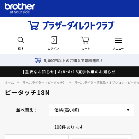
探す
ログイン
カート
メニュー
5,000円以上のご購入で送料無料！
[重要なお知らせ] 8/8~8/16夏季休業のお知らせ
>
>
ホーム
ラベルライター（ピータッチ）
ラベルライター消耗品・オプション（ピータ
ピータッチ18N
並べ替え
108
件あります