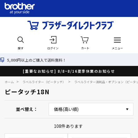
探す
ログイン
カート
メニュー
購入で送料無料！
最短で翌日
[重要なお知らせ] 8/8~8/16夏季休業のお知らせ
>
>
ホーム
ラベルライター（ピータッチ）
ラベルライター消耗品・オプション（ピータ
ピータッチ18N
並べ替え
108
件あります