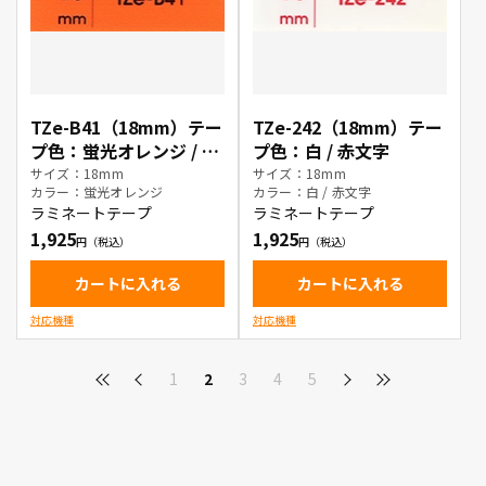
TZe-B41（18mm）テー
TZe-242（18mm）テー
プ色：蛍光オレンジ / 黒
プ色：白 / 赤文字
文字
サイズ：18mm
サイズ：18mm
カラー：蛍光オレンジ
カラー：白 / 赤文字
ラミネートテープ
ラミネートテープ
1,925
1,925
カートに入れる
カートに入れる
対応機種
対応機種
1
2
3
4
5