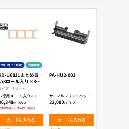
RD-U08J1まとめ買
PA-HU2-001
い3ロール入り×3セ
ット【WEB限定商
サイズ：3セット
品】
お徳用3ロール入り×3セ
サーマルプリントヘッド
ット プレカット紙ラベル
（203dpi）
26,340
22,000
会員価格 23,706
カートに入れる
カートに入れる