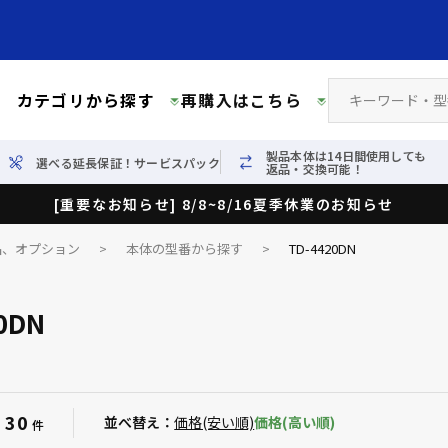
カテゴリから探す
再購入はこちら
製品本体は14日間使用しても
選べる延長保証！サービスパック
返品・交換可能！
[重要なお知らせ] 8/8~8/16夏季休業のお知らせ
品、オプション
>
本体の型番から探す
>
TD-4420DN
0DN
30
：
並べ替え：
価格(安い順)
価格(高い順)
件