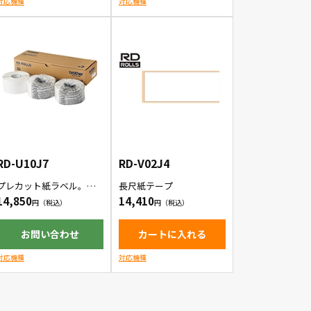
対応機種
対応機種
RD-U10J7
RD-V02J4
プレカット紙ラベル。耐
長尺紙テープ
アルコール性で安心して
14,850
14,410
使える。
お問い合わせ
カートに入れる
対応機種
対応機種