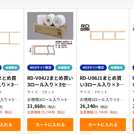
1まとめ買
RD-V04J2まとめ買い
RD-U06J1まとめ買
入り×3セ
3ロール入り×3セッ
い3ロール入り×3セ
B限定商
ト【WEB限定商品】
ット【WEB限定商
ト
サイズ：3セット
サイズ：3セット
品】
入り×3セ
お徳用3ロール入り×3セ
お徳用3ロール入り×3セ
ット紙ラベル
ット 長尺紙テープ
ット プレカット紙ラベル
33,660
26,340
会員価格 30,294
会員価格 23,706
入れる
カートに入れる
カートに入れる