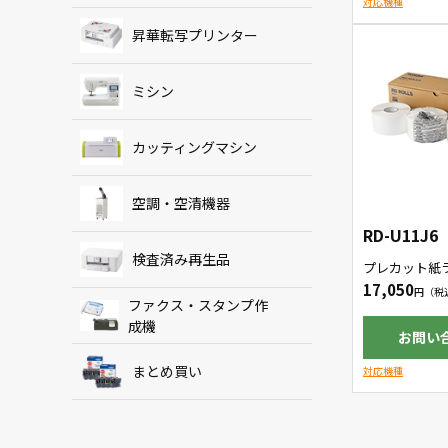
対応機種
昇華転写プリンター
ミシン
カッティングマシン
空調・空清機器
RD-U11J6
検査済み再生品
プレカット紙
ポ紙採用で、
17,050
度を両立した
ファクス・スタンプ作
成機
お問い
まとめ買い
対応機種