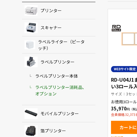
プリンター
スキャナー
ラベルライター（ピータ
ッチ）
ラベルプリンター
ラベルプリンター本体
RD-U04J
い3ロール
ラベルプリンター消耗品、
ット【WE
オプション
サイズ：3セッ
品】
お徳用3ロール
ット プレカ
35,970
モバイルプリンター
会員価格 32,373
カートに
箔プリンター