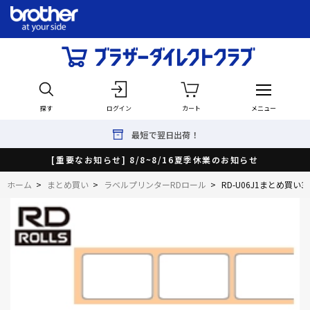
探す
ログイン
カート
メニュー
最短で翌日出荷！
[重要なお知らせ] 8/8~8/16夏季休業のお知らせ
ホーム
>
まとめ買い
>
ラベルプリンターRDロール
>
RD-U06J1まとめ買