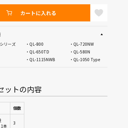
カートに入れる
種
20シリーズ
QL-800
QL-720NW
QL-650TD
QL-580N
QL-1115NWB
QL-1050 Type
セットの内容
個数
9
3
1本