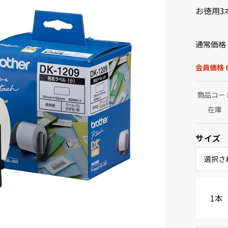
お徳用3
通常価格
会員価格 6
商品コー
在庫
サイズ
選択さ
1本