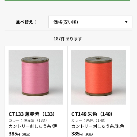
並べ替え
187
件あります
CT133 薄赤紫（133）
CT148 朱色（148）
カラー：薄赤紫（133）
カラー：朱色（148）
カントリー刺しゅう糸/薄赤
カントリー刺しゅう糸/朱色
紫
385
385