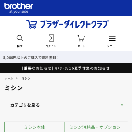
探す
ログイン
カート
メニュー
送料無料！
最短で翌日出荷！
[重要なお知らせ] 8/8~8/16夏季休業のお知らせ
>
ホーム
ミシン
ミシン
カテゴリを見る
ミシン本体
ミシン消耗品・オプション