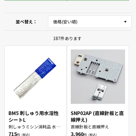
並べ替え
187
件あります
BM5 刺しゅう用水溶性
SNP02AP (直線針板と直
シートL
線押え)
刺しゅうミシン消耗品 水溶
直線針板と直線押え
性シートL BM5
715
3,960