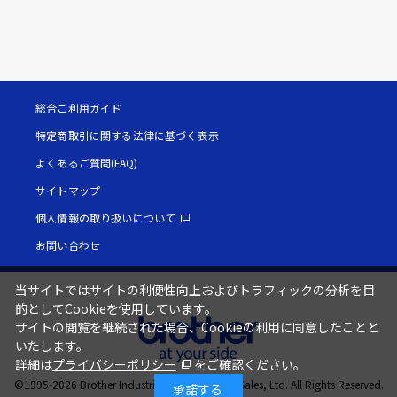
総合ご利用ガイド
特定商取引に関する法律に基づく表示
よくあるご質問(FAQ)
サイトマップ
個人情報の取り扱いについて
お問い合わせ
当サイトではサイトの利便性向上およびトラフィックの分析を目
的としてCookieを使用しています。
サイトの閲覧を継続された場合、Cookieの利用に同意したことと
いたします。
詳細は
プライバシーポリシー
をご確認ください。
©1995-
2026
Brother Industries, Ltd. / Brother Sales, Ltd. All Rights Reserved.
承諾する