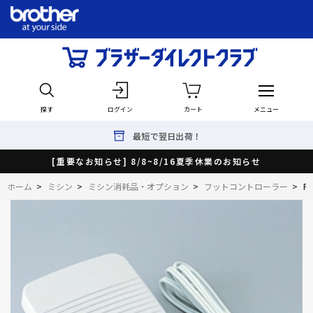
探す
ログイン
カート
メニュー
最短で翌日出荷！
[重要なお知らせ] 8/8~8/16夏季休業のお知らせ
ホーム
>
ミシン
>
ミシン消耗品・オプション
>
フットコントローラー
>
F