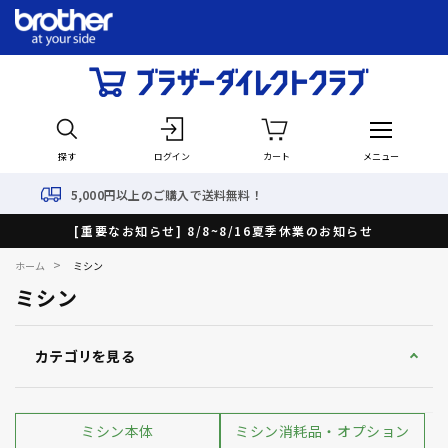
探す
ログイン
カート
メニュー
上のご購入で送料無料！
最短
[重要なお知らせ] 8/8~8/16夏季休業のお知らせ
>
ホーム
ミシン
ミシン
カテゴリを見る
ミシン本体
ミシン消耗品・オプション