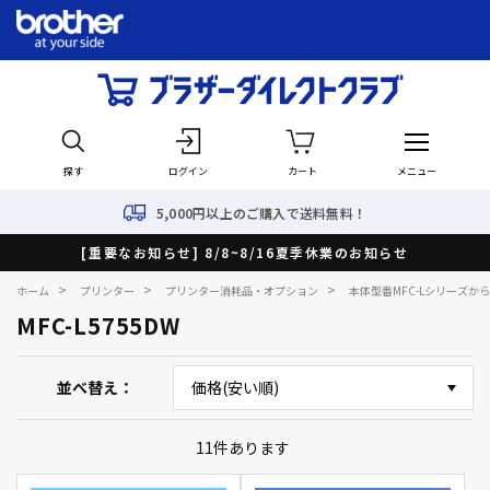
探す
ログイン
カート
メニュー
5,000円以上のご購入で送料無料！
[重要なお知らせ] 8/8~8/16夏季休業のお知らせ
>
>
>
ホーム
プリンター
プリンター消耗品・オプション
本体型番MFC-Lシリーズか
MFC-L5755DW
並べ替え
11
件あります