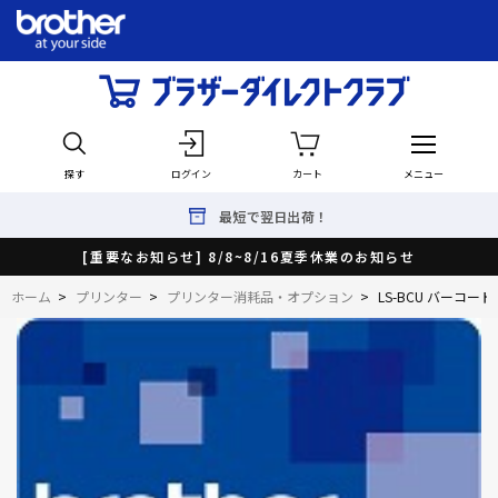
探す
ログイン
カート
メニュー
最短で翌日出荷！
[重要なお知らせ] 8/8~8/16夏季休業のお知らせ
ホーム
>
プリンター
>
プリンター消耗品・オプション
>
LS-BCU バーコー