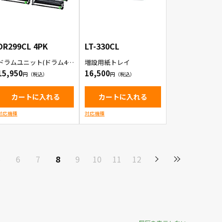
DR299CL 4PK
LT-330CL
ドラムユニット(ドラム4個
増設用紙トレイ
入りパック)
15,950
16,500
カートに入れる
カートに入れる
対応機種
対応機種
5
6
7
8
9
10
11
12