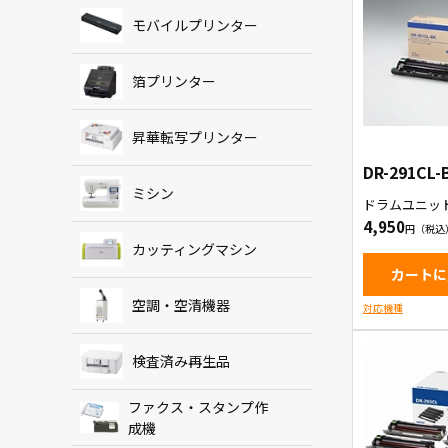
モバイルプリンター
箔プリンター
昇華転写プリンター
DR-291CL-
ミシン
ドラムユニッ
4,950
カッティングマシン
カートに
空調・空清機器
対応機種
検査済み再生品
ファクス・スタンプ作
成機