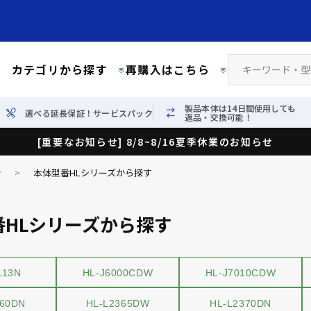
カテゴリから探す
再購入はこちら
製品本体は14日間使用しても
選べる延長保証！サービスパック
返品・交換可能！
[重要なお知らせ] 8/8~8/16夏季休業のお知らせ
ン
>
本体型番HLシリーズから探す
番HLシリーズから探す
113N
HL-J6000CDW
HL-J7010CDW
360DN
HL-L2365DW
HL-L2370DN