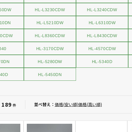
460DW
HL-L3230CDW
HL-L3240CDW
210DN
HL-L5210DW
HL-L6310DW
50CDW
HL-L8360CDW
HL-L8430CDW
040
HL-3170CDW
HL-4570CDW
70DN
HL-5280DW
HL-5340D
440D
HL-5450DN
189
：
並べ替え：
価格(安い順)
価格(高い順)
件