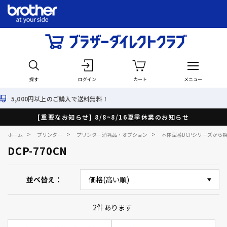
探す
ログイン
カート
メニュー
0円以上のご購入で送料無料！
[重要なお知らせ] 8/8~8/16夏季休業のお知らせ
>
>
>
ホーム
プリンター
プリンター消耗品・オプション
本体型番DCPシリーズから
DCP-770CN
並べ替え
2
件あります