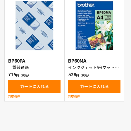
BP60PA
BP60MA
上質普通紙
インクジェット紙(マット仕
上げ)
715
528
カートに入れる
カートに入れる
対応機種
対応機種