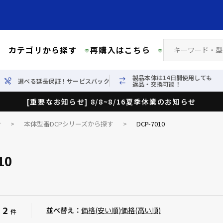
カテゴリから探す
再購入はこちら
製品本体は14日間使用しても
選べる延長保証！サービスパック
返品・交換可能！
[重要なお知らせ] 8/8~8/16夏季休業のお知らせ
ン
>
本体型番DCPシリーズから探す
>
DCP-7010
10
2
：
並べ替え：
価格(安い順)
価格(高い順)
件