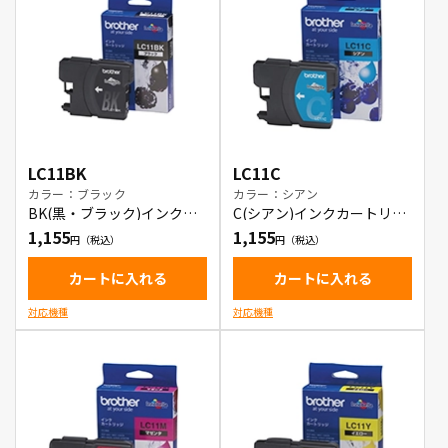
LC11BK
LC11C
カラー：ブラック
カラー：シアン
BK(黒・ブラック)インクカ
C(シアン)インクカートリッ
ートリッジ
ジ
1,155
1,155
カートに入れる
カートに入れる
対応機種
対応機種