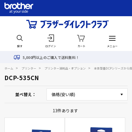
探す
ログイン
カート
メニュー
以上のご購入で送料無料！
最
>
>
>
ホーム
プリンター
プリンター消耗品・オプション
本体型番DCPシリーズから
DCP-535CN
並べ替え
13
件あります