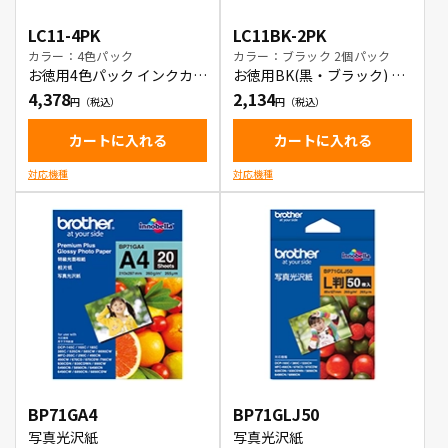
LC11-4PK
LC11BK-2PK
カラー：4色パック
カラー：ブラック 2個パック
お徳用4色パック インクカー
お徳用BK(黒・ブラック) 2
トリッジ
本パック インクカートリッ
4,378
2,134
ジ
カートに入れる
カートに入れる
対応機種
対応機種
BP71GA4
BP71GLJ50
写真光沢紙
写真光沢紙