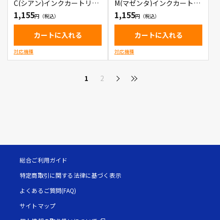
C(シアン)インクカートリッ
M(マゼンタ)インクカートリ
ジ
ッジ
1,155
1,155
カートに入れる
カートに入れる
対応機種
対応機種
1
2
総合ご利用ガイド
特定商取引に関する法律に基づく表示
よくあるご質問(FAQ)
サイトマップ