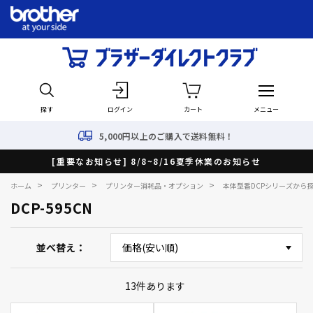
探す
ログイン
カート
メニュー
5,000円以上のご購入で送料無料！
[重要なお知らせ] 8/8~8/16夏季休業のお知らせ
>
>
>
ホーム
プリンター
プリンター消耗品・オプション
本体型番DCPシリーズから
DCP-595CN
並べ替え
13
件あります