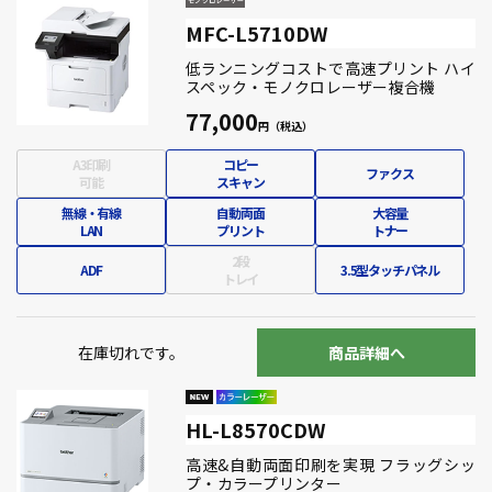
MFC-L5710DW
低ランニングコストで高速プリント ハイ
スペック・モノクロレーザー複合機
77,000
A3印刷
コピー
ファクス
可能
スキャン
無線・有線
自動両面
大容量
LAN
プリント
トナー
2段
ADF
3.5型タッチパネル
トレイ
在庫切れです。
商品詳細へ
HL-L8570CDW
高速&自動両面印刷を実現 フラッグシッ
プ・カラープリンター