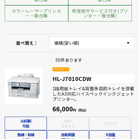
カラーレーザープリンタ
修理保守サービス付き(プリ
ー・複合機
ンター・複合機)
並べ替え
55
件あります
HL-J7010CDW
2段用紙トレイ&背面多目的トレイを搭載
したA3対応ハイスペックインクジェット
プリンター。
66,000
A3印刷
コピー
ファクス
可能
スキャン
無線・有線
自動両面
大容量