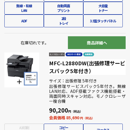
無線・有線
自動両面
大容量
LAN
プリント
トナー
2段
ADF
3.5型タッチパネル
トレイ
在庫切れです。
商品詳細へ
MFC-L2880DW(出張修理サービ
スパック5年付き）
サイズ：出張修理 5年付き
出張修理サービスパック5年付き。無線
LAN対応、ADF搭載ファクス機能搭載・
両面同時スキャン対応。モノクロレーザ
ー複合機
90,200
会員価格 85,690
A3印刷
コピー
ファクス