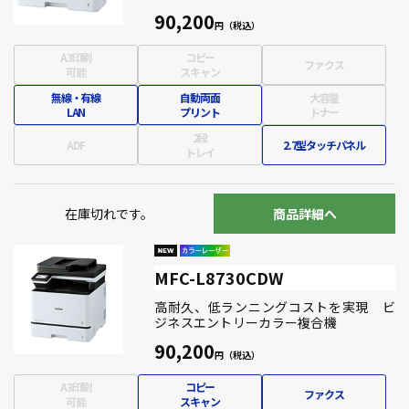
90,200
A3印刷
コピー
ファクス
可能
スキャン
無線・有線
自動両面
大容量
LAN
プリント
トナー
2段
ADF
2.7型タッチパネル
トレイ
在庫切れです。
商品詳細へ
MFC-L8730CDW
高耐久、低ランニングコストを実現 ビ
ジネスエントリーカラー複合機
90,200
A3印刷
コピー
ファクス
可能
スキャン