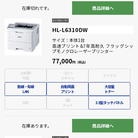
在庫切れです。
商品詳細へ
HL-L6310DW
サイズ：本体1台
高速プリント&7年高耐久 フラッグシッ
プモノクロレーザープリンター
77,000
A3印刷
コピー
ファクス
可能
スキャン
無線・有線
自動両面
大容量
LAN
プリント
トナー
2段
ADF
3.5型タッチパネル
トレイ
在庫あります。
商品詳細へ