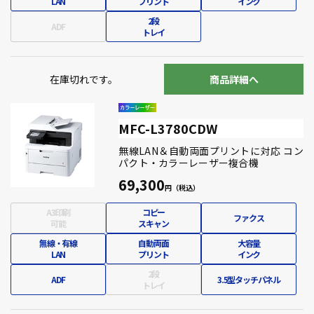
LAN
プリント
インク
2段
ADF
トレイ
在庫切れです。
商品詳細へ
MFC-L3780CDW
無線LAN＆自動両面プリントに対応 コン
パクト・カラーレーザー複合機
69,300
A3印刷
コピー
ファクス
可能
スキャン
無線・有線
自動両面
大容量
LAN
プリント
インク
2段
ADF
3.5型タッチパネル
トレイ