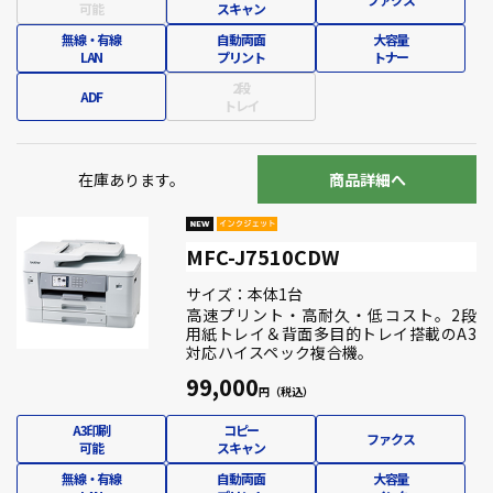
可能
スキャン
無線・有線
自動両面
大容量
LAN
プリント
トナー
2段
ADF
トレイ
在庫あります。
商品詳細へ
MFC-J7510CDW
サイズ：本体1台
高速プリント・高耐久・低コスト。2段
用紙トレイ＆背面多目的トレイ搭載のA3
対応ハイスペック複合機。
99,000
A3印刷
コピー
ファクス
可能
スキャン
無線・有線
自動両面
大容量