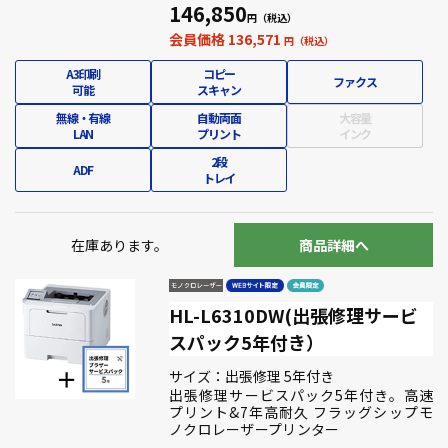
146,850
会員価格 136,571
A3印刷
コピー
ファクス
可能
スキャン
無線・有線
自動両面
大容量
LAN
プリント
インク
2段
ADF
トレイ
在庫あります。
商品詳細へ
HL-L6310DW(出張修理サービ
スパック5年付き）
サイズ：出張修理 5年付き
出張修理サービスパック5年付き。高速
プリント&7年高耐久 フラッグシップモ
ノクロレーザープリンター