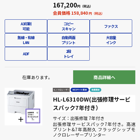
167,200
会員価格 158,840
A3印刷
コピー
ファクス
可能
スキャン
無線・有線
自動両面
大容量
LAN
プリント
インク
2段
ADF
トレイ
在庫あります。
商品詳細へ
HL-L6310DW(出張修理サービ
スパック7年付き）
サイズ：出張修理 7年付き
出張修理サービスパック7年付き。高速
プリント&7年高耐久 フラッグシップモ
ノクロレーザープリンター