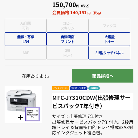
150,700
会員価格 140,151
A3印刷
コピー
ファクス
可能
スキャン
無線・有線
自動両面
大容量
LAN
プリント
トナー
2段
ADF
3.5型タッチパネル
トレイ
在庫あります。
商品詳細へ
MFC-J7310CDW(出張修理サー
ビスパック7年付き）
サイズ：出張修理 7年付き
出張修理サービスパック7年付き。2段用
紙トレイ＆背面多目的トレイ搭載のA3対
応インクジェット複合機。