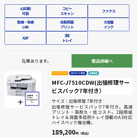
A3印刷
コピー
ファクス
可能
スキャン
無線・有線
自動両面
大容量
LAN
プリント
インク
3段
ADF
トレイ
在庫あります。
商品詳細へ
MFC-J7510CDW(出張修理サー
ビスパック7年付き）
サイズ：出張修理 7年付き
出張修理サービスパック7年付き。高速
プリント・高耐久・低コスト。2段用紙
トレイ＆背面多目的トレイ搭載のA3対応
ハイスペック複合機。
189,200