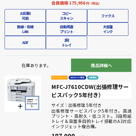
会員価格 175,956
A3印刷
コピー
ファクス
可能
スキャン
無線・有線
自動両面
大容量
LAN
プリント
インク
2段
ADF
トレイ
在庫あります。
商品詳細へ
MFC-J7610CDW(出張修理サー
ビスパック5年付き）
サイズ：出張修理 5年付き
出張修理サービスパック5年付き。高速
プリント・高耐久・低コスト。3段用紙
トレイ＆背面多目的トレイ搭載のA3対応
インクジェット複合機。
187,000