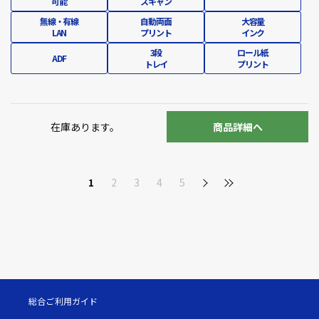
可能
スキャン
無線・有線
自動両面
大容量
LAN
プリント
インク
3段
ロール紙
ADF
トレイ
プリント
在庫あります。
商品詳細へ
1
2
3
4
5
総合ご利用ガイド