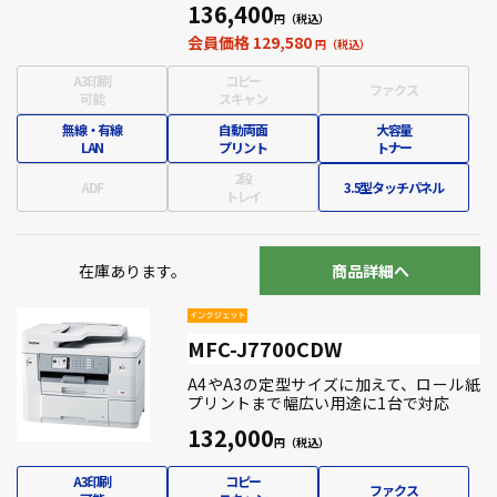
136,400
会員価格 129,580
A3印刷
コピー
ファクス
可能
スキャン
無線・有線
自動両面
大容量
LAN
プリント
トナー
2段
ADF
3.5型タッチパネル
トレイ
在庫あります。
商品詳細へ
MFC-J7700CDW
A4やA3の定型サイズに加えて、ロール紙
プリントまで幅広い用途に1台で対応
132,000
A3印刷
コピー
ファクス