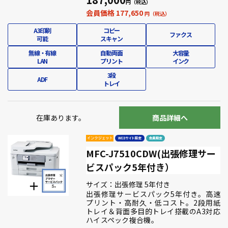
会員価格 177,650
A3印刷
コピー
ファクス
可能
スキャン
無線・有線
自動両面
大容量
LAN
プリント
インク
3段
ADF
トレイ
在庫あります。
商品詳細へ
MFC-J7510CDW(出張修理サー
ビスパック5年付き）
サイズ：出張修理 5年付き
出張修理サービスパック5年付き。高速
プリント・高耐久・低コスト。2段用紙
トレイ＆背面多目的トレイ搭載のA3対応
ハイスペック複合機。