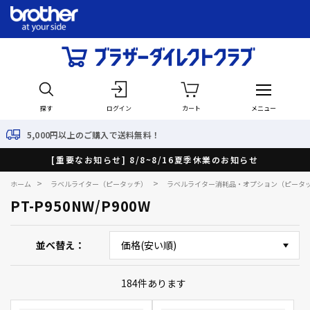
探す
ログイン
カート
メニュー
以上のご購入で送料無料！
最短
[重要なお知らせ] 8/8~8/16夏季休業のお知らせ
>
>
ホーム
ラベルライター（ピータッチ）
ラベルライター消耗品・オプション（ピータ
PT-P950NW/P900W
並べ替え
184
件あります